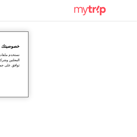
خصوصيتك ته
نستخدم ملفات ت
المعلنين وشركا
توافق على جميع